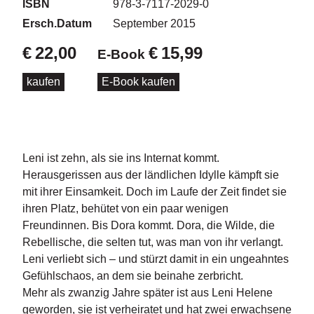
d
ISBN
978-3-7117-2029-0
e
Ersch.Datum
September 2015
l
€
22,00
€
15,99
E-Book
P
r
kaufen
E-Book kaufen
e
s
s
e
Leni ist zehn, als sie ins Internat kommt.
R
Herausgerissen aus der ländlichen Idylle kämpft sie
i
mit ihrer Einsamkeit. Doch im Laufe der Zeit findet sie
g
h
ihren Platz, behütet von ein paar wenigen
ts
Freundinnen. Bis Dora kommt. Dora, die Wilde, die
Rebellische, die selten tut, was man von ihr verlangt.
Ü
Leni verliebt sich – und stürzt damit in ein ungeahntes
b
Gefühlschaos, an dem sie beinahe zerbricht.
e
Mehr als zwanzig Jahre später ist aus Leni Helene
r
u
geworden, sie ist verheiratet und hat zwei erwachsene