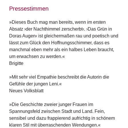
e
r
Pressestimmen
s
c
»Dieses Buch mag man bereits, wenn im ersten
h
Absatz ›der Nachthimmel zerscherbt‹. ›Das Grün in
e
i
Doras Augen‹ ist gleichermaßen rau und poetisch und
n
lässt zum Glück den Hoffnungsschimmer, dass es
u
manchmal eben mehr als ein halbes Leben braucht,
n
um erwachsen zu werden.«
g
Brigitte
e
n
»Mit sehr viel Empathie beschreibt die Autorin die
Gefühle der jungen Leni.«
Neues Volksblatt
»Die Geschichte zweier junger Frauen im
Spannungsfeld zwischen Stadt und Land. Fein,
sensibel und dazu frappierend aufrichtig in schönem
klaren Stil mit überraschenden Wendungen.«