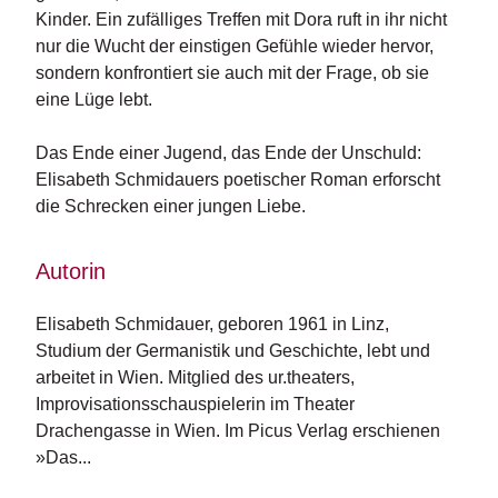
n
Kinder. Ein zufälliges Treffen mit Dora ruft in ihr nicht
s
nur die Wucht der einstigen Gefühle wieder hervor,
sondern konfrontiert sie auch mit der Frage, ob sie
U
eine Lüge lebt.
m
w
Das Ende einer Jugend, das Ende der Unschuld:
el
t
Elisabeth Schmidauers poetischer Roman erforscht
die Schrecken einer jungen Liebe.
N
e
Autorin
w
sl
e
Elisabeth Schmidauer, geboren 1961 in Linz, 
tt
Studium der Germanistik und Geschichte, lebt und 
e
arbeitet in Wien. Mitglied des ur.theaters, 
r
Improvisationsschauspielerin im Theater 
Drachengasse in Wien. Im Picus Verlag erschienen 
N
e
»Das...
u