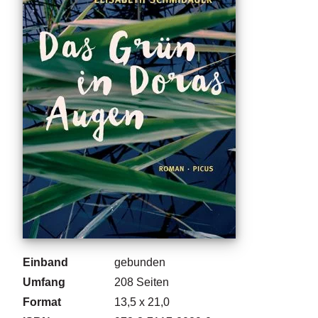
g
e
n
B
l
o
g
V
o
r
s
c
h
a
u
Einband
gebunden
H
Umfang
208
Seiten
a
Format
13,5 x 21,0
n