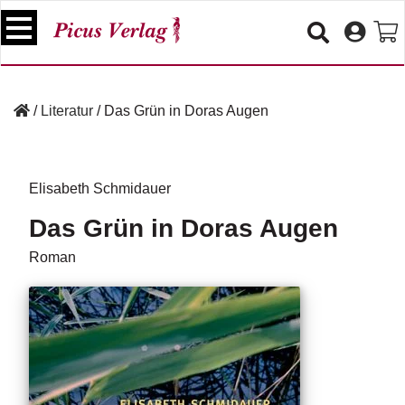
S
k
i
p
B
t
ü
/
Literatur
/
Das Grün in Doras Augen
o
c
c
h
e
o
r
n
Elisabeth Schmidauer
t
V
Das Grün in Doras Augen
e
e
n
r
Roman
t
a
n
s
t
a
lt
u
n