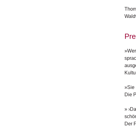
Thoma
Waldv
Pre
»Wer 
sprac
ausge
Kultu
»Sie 
Die 
» ›Da
schön
Der F