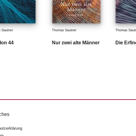
 Sautner
Thomas Sautner
Thomas Saut
lon 44
Nur zwei alte Männer
Die Erfi
ches
utzerklärung
um