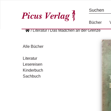
S
k
i
p
Bücher
t
/
Literatur
/
Das Mädchen an der Grenze
o
c
o
Alle Bücher
n
t
Literatur
e
Lesereisen
n
Kinderbuch
t
Sachbuch