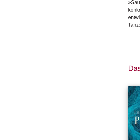
»Saut
konkr
entwi
Tanzs
Das