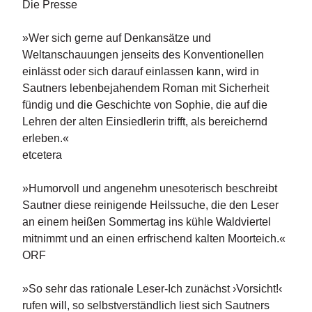
e
Die Presse
r
s
»Wer sich gerne auf Denkansätze und
c
Weltanschauungen jenseits des Konventionellen
h
e
einlässt oder sich darauf einlassen kann, wird in
i
Sautners lebenbejahendem Roman mit Sicherheit
n
fündig und die Geschichte von Sophie, die auf die
u
Lehren der alten Einsiedlerin trifft, als bereichernd
n
erleben.«
g
e
etcetera
n
»Humorvoll und angenehm unesoterisch beschreibt
Sautner diese reinigende Heilssuche, die den Leser
an einem heißen Sommertag ins kühle Waldviertel
mitnimmt und an einen erfrischend kalten Moorteich.«
ORF
»So sehr das rationale Leser-Ich zunächst ›Vorsicht!‹
rufen will, so selbstverständlich liest sich Sautners