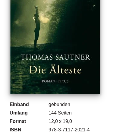
g
e
n
B
l
o
g
V
o
r
s
c
h
a
u
Einband
gebunden
Umfang
144
Seiten
H
Format
12,0 x 19,0
a
ISBN
978-3-7117-2021-4
n