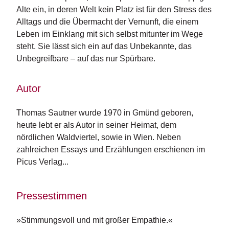
n
Alte ein, in deren Welt kein Platz ist für den Stress des
s
Alltags und die Übermacht der Vernunft, die einem
Leben im Einklang mit sich selbst mitunter im Wege
U
steht. Sie lässt sich ein auf das Unbekannte, das
m
Unbegreifbare – auf das nur Spürbare.
w
el
t
Autor
N
Thomas Sautner wurde 1970 in Gmünd geboren, 
e
heute lebt er als Autor in seiner Heimat, dem 
w
sl
nördlichen Waldviertel, sowie in Wien. Neben 
e
zahlreichen Essays und Erzählungen erschienen im 
tt
Picus Verlag...
e
r
Pressestimmen
N
e
u
»Stimmungsvoll und mit großer Empathie.«