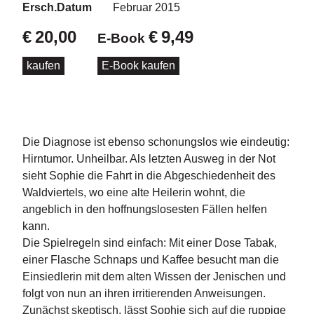
d
Ersch.Datum
Februar 2015
e
l
€
20,00
€
9,49
E-Book
P
kaufen
E-Book kaufen
r
e
s
s
e
Die Diagnose ist ebenso schonungslos wie eindeutig:
Hirntumor. Unheilbar. Als letzten Ausweg in der Not
R
sieht Sophie die Fahrt in die Abgeschiedenheit des
i
Waldviertels, wo eine alte Heilerin wohnt, die
g
h
angeblich in den hoffnungslosesten Fällen helfen
ts
kann.
Die Spielregeln sind einfach: Mit einer Dose Tabak,
Ü
einer Flasche Schnaps und Kaffee besucht man die
b
Einsiedlerin mit dem alten Wissen der Jenischen und
e
folgt von nun an ihren irritierenden Anweisungen.
r
u
Zunächst skeptisch, lässt Sophie sich auf die ruppige