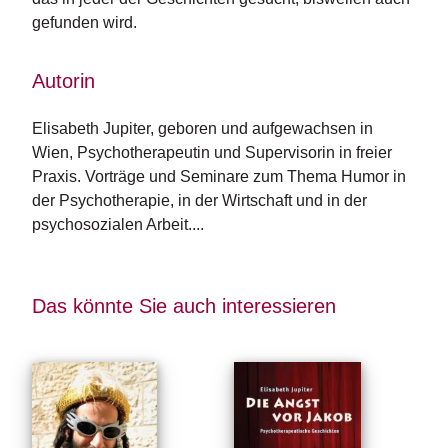
n
gefunden wird.
s
Autorin
U
m
w
Elisabeth Jupiter, geboren und aufgewachsen in 
el
Wien, Psychotherapeutin und Supervisorin in freier 
t
Praxis. Vorträge und Seminare zum Thema Humor in 
der Psychotherapie, in der Wirtschaft und in der 
N
psychosozialen Arbeit....
e
w
sl
e
Das könnte Sie auch interessieren
tt
e
r
N
e
u