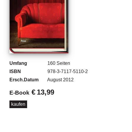
g
e
n
B
l
o
g
V
Umfang
160
Seiten
o
ISBN
978-3-7117-5110-2
r
s
Ersch.Datum
August 2012
c
h
€
13,99
E-Book
a
u
kaufen
H
a
n