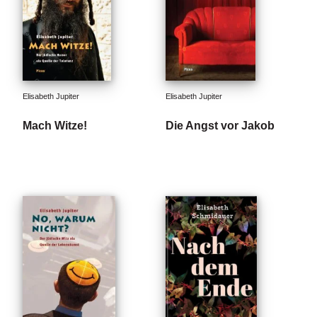
e
r
s
c
h
e
i
Elisabeth Jupiter
Elisabeth Jupiter
n
u
Mach Witze!
Die Angst vor Jakob
n
g
e
n