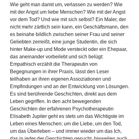
d
Wie geht man damit um, verlassen zu werden? Wie
e
mit der Angst um liebe Menschen? Wie mit der Angst
l
vor dem Tod? Und wie mit sich selbst? Ein Maler, der
nicht mehr zärtlich sein kann, ein Geschäftsmann, den
P
r
es beinahe bildlich zwischen seiner Frau und seiner
e
Geliebten zerreißt, eine junge Studentin, die sich
s
hinter Make-up und Mode versteckt oder ein Ehepaar,
s
das aneinander vorbeilebt und sich belügt:
e
Empathisch erzählt die Therapeutin von
Begegnungen in ihrer Praxis, lässt den Leser
R
teilhaben an ihren eigenen Assoziationen und
i
g
Empfindungen und an der Entwicklung von Lösungen.
h
Es sind berührende Geschichten, direkt aus dem
ts
Leben gegriffen. In den acht bewegenden
Geschichten der erfahrenen Psychotherapeutin
Ü
Elisabeth Jupiter geht es stets um das Wichtigste im
b
Leben eines Menschen: um die Liebe, um den Tod,
e
r
um das Überleben – und immer wieder um das Ich,
u
das in jeder der Geschichten gesucht, bisweilen auch