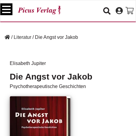
S
k
i
p
B
t
ü
/
Literatur
/
Die Angst vor Jakob
o
c
c
h
e
o
r
n
Elisabeth Jupiter
t
V
Die Angst vor Jakob
e
e
n
r
Psychotherapeutische Geschichten
t
a
n
s
t
a
lt
u
n