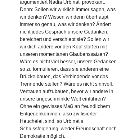
argumentiert Nadia Urbinati provokant.
n
Denn: Sollen wir wirklich immer sagen, was
s
wir denken? Wissen wir denn überhaupt
immer so genau, was wir denken? Ändert
U
m
nicht jedes Gespräch unsere Gedanken,
w
bereichert und verschiebt sie? Sollen wir
el
wirklich andere vor den Kopf stoßen mit
t
unseren momentanen Glaubenssätzen?
Wäre es nicht viel besser, unsere Gedanken
N
so zu formulieren, dass sie anderen eine
e
w
Brücke bauen, das Verbindende vor das
sl
Trennende stellen? Wäre es nicht sinnvoll,
e
Vertrauen aufzubauen, bevor wir andere in
tt
unsere ungeschminkte Welt einführen?
e
Ohne ein gewisses Maß an freundlichem
r
Entgegenkommen, also zivilisierter
N
Heuchelei, sind, so Urbinatis
e
Schlussfolgerung, weder Freundschaft noch
u
Demokratie möglich.