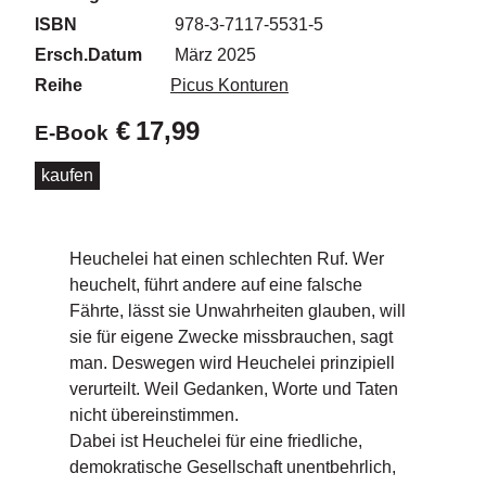
d
ISBN
978-3-7117-5531-5
e
l
Ersch.Datum
März 2025
Reihe
Picus Konturen
P
r
€
17,99
E-Book
e
s
kaufen
s
e
R
Heuchelei hat einen schlechten Ruf. Wer
i
heuchelt, führt andere auf eine falsche
g
Fährte, lässt sie Unwahrheiten glauben, will
h
sie für eigene Zwecke missbrauchen, sagt
ts
man. Deswegen wird Heuchelei prinzipiell
verurteilt. Weil Gedanken, Worte und Taten
Ü
b
nicht übereinstimmen.
e
Dabei ist Heuchelei für eine friedliche,
r
demokratische Gesellschaft unentbehrlich,
u