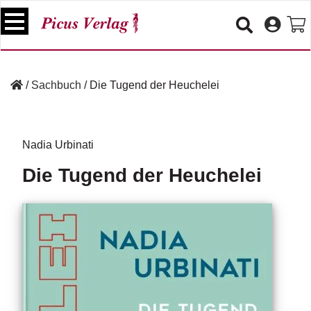
S
k
i
p
B
t
ü
/
Sachbuch
/
Die Tugend der Heuchelei
o
c
c
h
e
o
r
n
Nadia Urbinati
t
V
Die Tugend der Heuchelei
e
e
n
r
t
a
n
s
t
a
lt
u
n