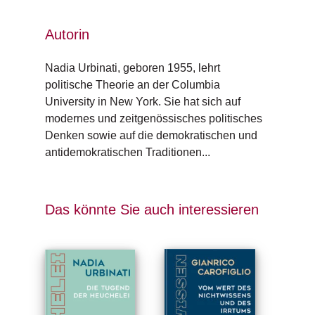
e
r
s
Autorin
c
h
Nadia Urbinati, geboren 1955, lehrt 
e
politische Theorie an der Columbia 
i
n
University in New York. Sie hat sich auf 
u
modernes und zeitgenössisches politisches 
n
Denken sowie auf die demokratischen und 
g
antidemokratischen Traditionen...
e
n
Das könnte Sie auch interessieren