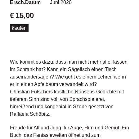
d
Ersch.Datum
Juni 2020
e
l
€
15,00
P
kaufen
r
e
s
s
e
Wie kommt es dazu, dass man nicht mehr alle Tassen
im Schrank hat? Kann ein Sägefisch einen Tisch
R
auseinandersägen? Wie geht es einem Lehrer, wenn
i
er in einen Apfelbaum verwandelt wird?
g
h
Christian Futschers köstliche Nonsens-Gedichte mit
ts
tieferem Sinn sind voll von Sprachspielerei,
hinreißend und kongenial in Szene gesetzt von
Ü
Raffaela Schöbitz.
b
e
Freude für Alt und Jung, für Auge, Hirn und Gemüt: Ein
r
Buch, das Fantasiewelten öffnet und zum
u