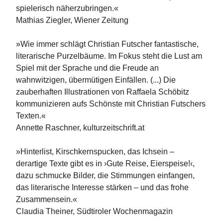
e
spielerisch näherzubringen.«
r
Mathias Ziegler, Wiener Zeitung
s
c
h
»Wie immer schlägt Christian Futscher fantastische,
e
literarische Purzelbäume. Im Fokus steht die Lust am
i
Spiel mit der Sprache und die Freude an
n
wahnwitzigen, übermütigen Einfällen. (...) Die
u
n
zauberhaften Illustrationen von Raffaela Schöbitz
g
kommunizieren aufs Schönste mit Christian Futschers
e
Texten.«
n
Annette Raschner, kulturzeitschrift.at
»Hinterlist, Kirschkernspucken, das Ichsein –
derartige Texte gibt es in ›Gute Reise, Eierspeise!‹,
dazu schmucke Bilder, die Stimmungen einfangen,
das literarische Interesse stärken – und das frohe
Zusammensein.«
Claudia Theiner, Südtiroler Wochenmagazin