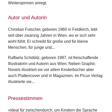
Weiterspinnen anregt.
n
s
Autor und Autorin
U
m
Christian Futscher, geboren 1960 in Feldkirch, lebt 
w
el
seit über zwanzig Jahren in Wien, wo er sich sehr 
t
wohl fühlt. Er schreibt für große und für kleine 
Menschen, für junge und...
N
e
Raffaela Schöbitz, geboren 1987, ist freischaffende 
w
Illustratorin und Autorin aus Wien. Neben Graphic 
sl
Novels illustriert sie vor allem Kinderbücher aber 
e
auch Plattencover und in Magazinen. Im Picus Verlag 
tt
e
illustrierte sie...
r
N
Pressestimmen
e
u
»Ideal für zwischendurch, um Kindern die Sprache