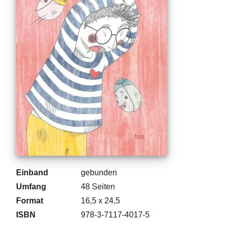
g
e
n
B
l
o
g
V
o
r
s
c
h
a
Einband
gebunden
u
Umfang
48
Seiten
H
Format
16,5 x 24,5
a
ISBN
978-3-7117-4017-5
n