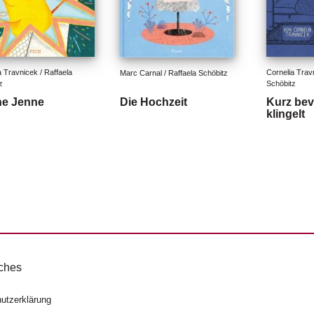
 Travnicek / Raffaela 
Cornelia Travn
Marc Carnal / Raffaela Schöbitz
z
Schöbitz
e Jenne
Die Hochzeit
Kurz bev
klingelt
ches
utzerklärung