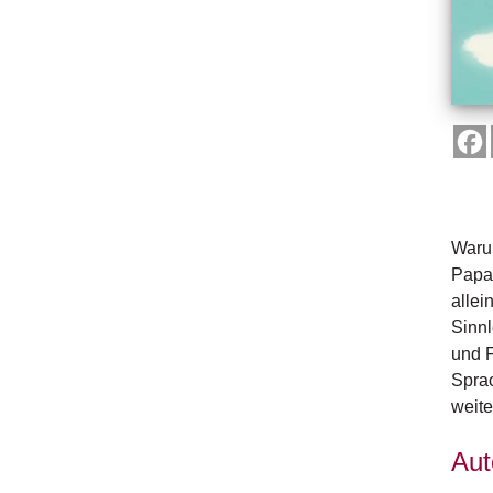
Warum
Papag
allei
Sinnl
und F
Sprac
weite
Aut