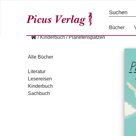
S
k
i
p
Bücher
t
/
Kinderbuch
/
Planetenspatzen
o
c
o
Alle Bücher
n
t
Literatur
e
Lesereisen
n
Kinderbuch
t
Sachbuch