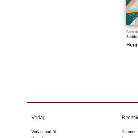
Cornelia
Schöbit
Henn
Verlag
Rechtli
Verlagsporträt
Datensch