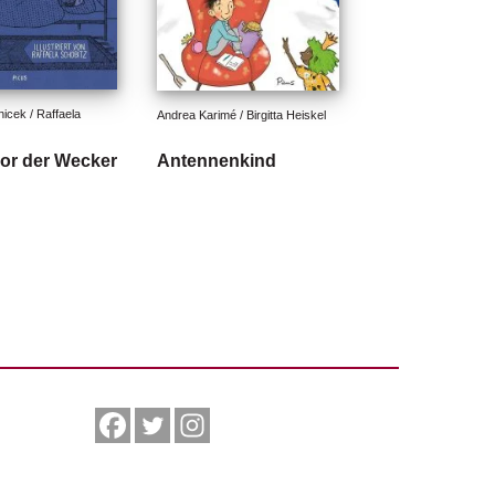
icek / Raffaela 
Andrea Karimé / Birgitta Heiskel
or der Wecker
Antennenkind