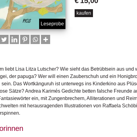
€
15,00
kaufen
 liebt Lisa Litza Lutscher? Wie sieht das Betrübtsein aus und
ei, der papuga? Wer will einen Zauberschuh und ein Honigbrot 
n sein. Das Wortkänguruh ist unterwegs ins Kinderkino aus Plü
ose Sätze? Andrea Karimés Gedichte betten falsche Freunde au
antasiewörter ein, mit Zungenbrechern, Alliterationen und Reim
hwelten mit herausragenden Illustrationen von Raffaela Schöb
rspinnen.
orinnen