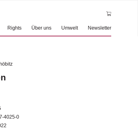
Rights
Über uns
Umwelt
Newsletter
höbitz
en
5
7-4025-0
022