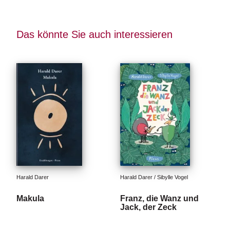
n
s
Das könnte Sie auch interessieren
U
m
w
el
t
N
e
w
sl
e
tt
e
r
Harald Darer
Harald Darer / Sibylle Vogel
Makula
Franz, die Wanz und
N
Jack, der Zeck
e
u