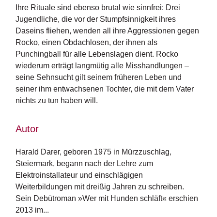
d
Ihre Rituale sind ebenso brutal wie sinnfrei: Drei
e
Jugendliche, die vor der Stumpfsinnigkeit ihres
l
Daseins fliehen, wenden all ihre Aggressionen gegen
Rocko, einen Obdachlosen, der ihnen als
P
r
Punchingball für alle Lebenslagen dient. Rocko
e
wiederum erträgt langmütig alle Misshandlungen –
s
seine Sehnsucht gilt seinem früheren Leben und
s
seiner ihm entwachsenen Tochter, die mit dem Vater
e
nichts zu tun haben will.
R
i
Autor
g
h
Harald Darer, geboren 1975 in Mürzzuschlag, 
ts
Steiermark, begann nach der Lehre zum 
Ü
Elektroinstallateur und einschlägigen 
b
Weiterbildungen mit dreißig Jahren zu schreiben. 
e
Sein Debütroman »Wer mit Hunden schläft« erschien 
r
2013 im...
u