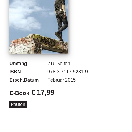
g
e
n
B
l
o
g
V
Umfang
216
Seiten
o
ISBN
978-3-7117-5281-9
r
s
Ersch.Datum
Februar 2015
c
h
€
17,99
E-Book
a
u
kaufen
H
a
n