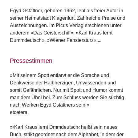
n
s
Egyd Gstättner, geboren 1962, lebt als freier Autor in 
seiner Heimatstadt Klagenfurt. Zahlreiche Preise und 
U
Auszeichnungen. Im Picus Verlag erschienen unter 
m
anderem »Das Geisterschiff«, »Karl Kraus lernt 
w
Dummdeutsch«, »Wiener Fenstersturz«,...
el
t
Pressestimmen
N
e
»Mit seinem Spott entlarvt er die Sprache und
w
sl
Denkweise der Halbherzigen, Unwissenden und
e
somit Gefährlichen. Nur mit Spott und Humor kommt
tt
man dem Übel bei. Zum Schluss werden Sie süchtig
e
nach Werken Egyd Gstättners sein!«
r
etcetera
N
e
»›Karl Kraus lernt Dmmdeutsch‹ heißt sein neues
u
Buch, strikt geordnet nach dem Alphabet, in dem der