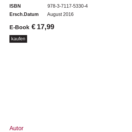
d
ISBN
978-3-7117-5330-4
e
l
Ersch.Datum
August 2016
€
17,99
P
E-Book
r
e
kaufen
s
s
e
R
i
g
h
ts
Ü
b
e
r
Autor
u