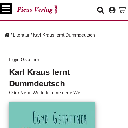
S
k
i
p
B
t
ü
/
Literatur
/
Karl Kraus lernt Dummdeutsch
o
c
c
h
e
o
r
n
Egyd Gstättner
t
V
Karl Kraus lernt
e
e
n
r
Dummdeutsch
t
a
n
Oder Neue Worte für eine neue Welt
s
t
a
lt
u
n