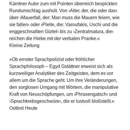
e
Kärntner Autor zum mit Pointen überreich bespickten
r
Rundumschlag ausholt. Von ›Alter, der, die oder das‹
s
über ›Mauerfall, der: Man muss die Mauern feiern, wie
c
h
sie fallen‹ oder ›Pleite, die: Varoufakis, Uschi und die
e
enggeschnallten Gürtel‹ bis zu ›Zentralmatura, die‹
i
reichen die Hiebe mit der verbalen Pranke.«
n
Kleine Zeitung
u
n
g
»Ob ernster Sprachpolizist oder fröhlicher
e
Sprachphilosoph – Egyd Gstättner erweist sich als
n
kurzweiliger Analytiker des Zeitgeistes, dem es vor
allem um die Sprache geht. Um ihre Veränderungen,
den sorglosen Umgang mit Wörtern, die manipulative
Kraft von Neuschöpfungen, um ›Phrasengatsch‹ und
›Sprachkrebsgeschwüre‹, die er lustvoll bloßstellt.«
Osttirol Heute