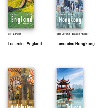
e
r
s
c
h
e
i
n
Erik Lorenz
Erik Lorenz / Rasso Knoller
u
Lesereise England
Lesereise Hongkong
n
g
e
n