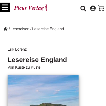
S
k
i
p
B
t
ü
/
Lesereisen
/
Lesereise England
o
c
c
h
e
o
r
n
Erik Lorenz
t
V
Lesereise England
e
e
n
r
Von Küste zu Küste
t
a
n
s
t
a
lt
u
n