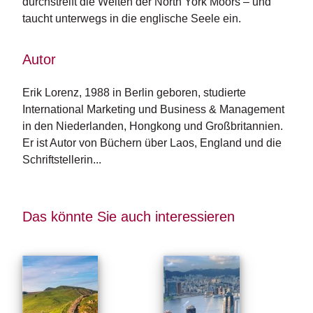
durchstreift die Weiten der North York Moors – und
n
taucht unterwegs in die englische Seele ein.
s
U
Autor
m
w
Erik Lorenz, 1988 in Berlin geboren, studierte 
el
International Marketing und Business & M­a­nagement 
t
in den Niederlanden, Hongkong und Großbritannien. 
Er ist Autor von Büchern über Laos, England und die 
N
e
Schriftstellerin...
w
sl
e
tt
Das könnte Sie auch interessieren
e
r
N
e
u