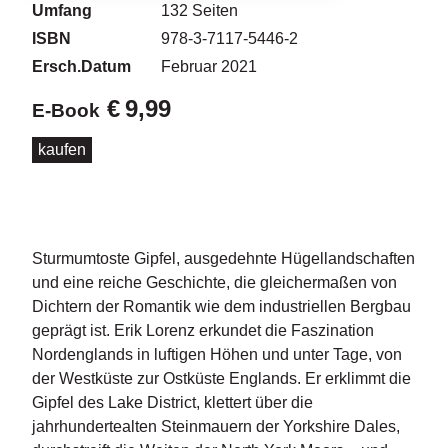
d
Umfang
132
Seiten
e
ISBN
978-3-7117-5446-2
l
Ersch.Datum
Februar 2021
P
€
9,99
E-Book
r
e
s
kaufen
s
e
R
i
Sturmumtoste Gipfel, ausgedehnte Hügellandschaften
g
und eine reiche Geschichte, die gleichermaßen von
h
Dichtern der Romantik wie dem industriellen Bergbau
ts
geprägt ist. Erik Lorenz erkundet die Faszination
Nordenglands in luftigen Höhen und unter Tage, von
Ü
der Westküste zur Ostküste Englands. Er erklimmt die
b
e
Gipfel des Lake District, klettert über die
r
jahrhundertealten Steinmauern der Yorkshire Dales,
u