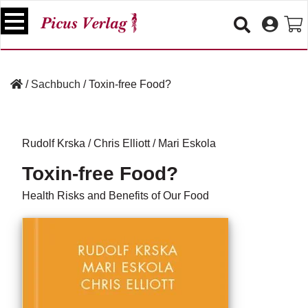
S
k
i
p
B
t
ü
/
Sachbuch
/
Toxin-free Food?
o
c
c
h
e
o
r
n
Rudolf Krska
/
Chris Elliott
/
Mari Eskola
t
V
Toxin-free Food?
e
e
n
r
Health Risks and Benefits of Our Food
t
a
n
s
t
a
lt
u
n