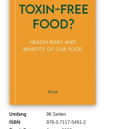
g
e
n
B
l
o
g
V
o
r
s
c
h
a
u
H
Umfang
96
Seiten
a
ISBN
978-3-7117-5491-2
n