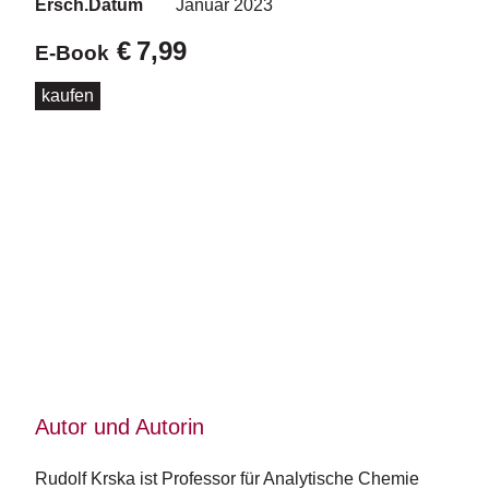
d
Ersch.Datum
Januar 2023
e
€
7,99
l
E-Book
kaufen
P
r
e
s
s
e
R
i
g
h
ts
Ü
b
Autor und Autorin
e
r
Rudolf Krska ist Professor für Analytische Chemie 
u