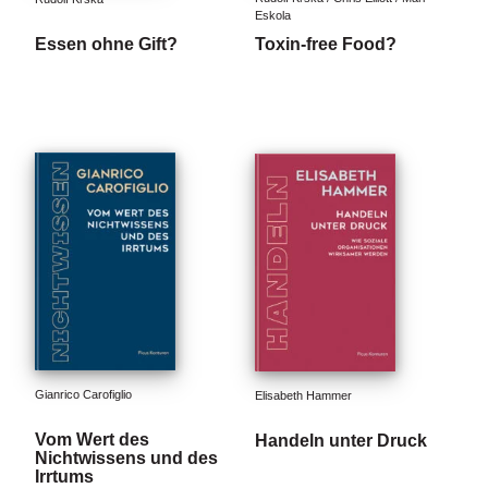
e
Eskola
r
Essen ohne Gift?
Toxin-free Food?
s
c
h
e
i
n
u
n
g
e
n
Gianrico Carofiglio
Elisabeth Hammer
Vom Wert des
Handeln unter Druck
Nichtwissens und des
Irrtums