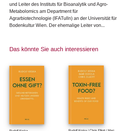
n
und Leiter des Instituts für Bioanalytik und Agro-
s
Metabolomics am Department für 
Agrarbiotechnologie (IFATulln) an der Universität für 
U
Bodenkultur Wien. Der ehemalige Leiter von...
m
w
el
t
Das könnte Sie auch interessieren
N
e
w
sl
e
tt
e
r
N
e
u
Rudolf Krska / Chris Elliott / Mari 
Rudolf Krska