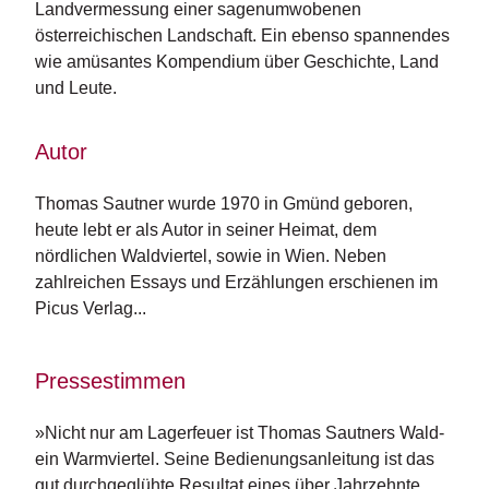
Landvermessung einer sagenumwobenen
n
österreichischen Landschaft. Ein ebenso spannendes
s
wie amüsantes Kompendium über Geschichte, Land
U
und Leute.
m
w
Autor
el
t
Thomas Sautner wurde 1970 in Gmünd geboren, 
N
heute lebt er als Autor in seiner Heimat, dem 
e
nördlichen Waldviertel, sowie in Wien. Neben 
w
zahlreichen Essays und Erzählungen erschienen im 
sl
Picus Verlag...
e
tt
e
r
Pressestimmen
N
»Nicht nur am Lagerfeuer ist Thomas Sautners Wald-
e
ein Warmviertel. Seine Bedienungsanleitung ist das
u
gut durchgeglühte Resultat eines über Jahrzehnte