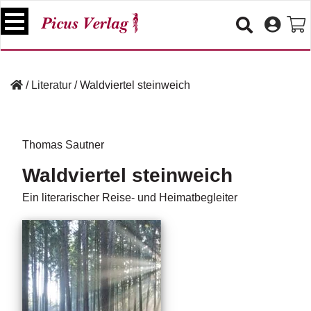
S
k
i
p
B
t
ü
/
Literatur
/
Waldviertel steinweich
o
c
c
h
e
o
r
n
Thomas Sautner
t
V
Waldviertel steinweich
e
e
n
r
Ein literarischer Reise- und Heimatbegleiter
t
a
n
s
t
a
lt
u
n