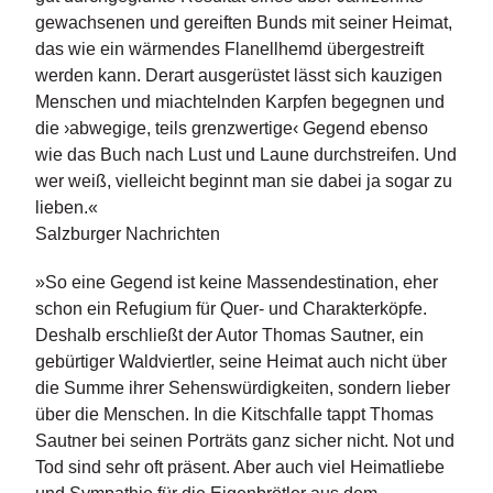
e
gewachsenen und gereiften Bunds mit seiner Heimat,
r
s
das wie ein wärmendes Flanellhemd übergestreift
c
werden kann. Derart ausgerüstet lässt sich kauzigen
h
Menschen und miachtelnden Karpfen begegnen und
e
die ›abwegige, teils grenzwertige‹ Gegend ebenso
i
wie das Buch nach Lust und Laune durchstreifen. Und
n
u
wer weiß, vielleicht beginnt man sie dabei ja sogar zu
n
lieben.«
g
Salzburger Nachrichten
e
n
»So eine Gegend ist keine Massendestination, eher
schon ein Refugium für Quer- und Charakterköpfe.
Deshalb erschließt der Autor Thomas Sautner, ein
gebürtiger Waldviertler, seine Heimat auch nicht über
die Summe ihrer Sehenswürdigkeiten, sondern lieber
über die Menschen. In die Kitschfalle tappt Thomas
Sautner bei seinen Porträts ganz sicher nicht. Not und
Tod sind sehr oft präsent. Aber auch viel Heimatliebe