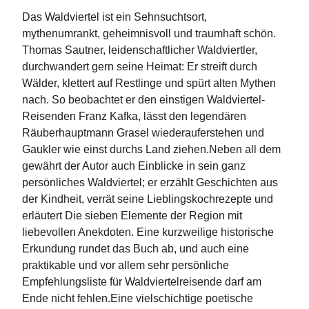
d
e
Das Waldviertel ist ein Sehnsuchtsort,
l
mythenumrankt, geheimnisvoll und traumhaft schön.
Thomas Sautner, leidenschaftlicher Waldviertler,
P
durchwandert gern seine Heimat: Er streift durch
r
Wälder, klettert auf Restlinge und spürt alten Mythen
e
nach. So beobachtet er den einstigen Waldviertel-
s
Reisenden Franz Kafka, lässt den legendären
s
e
Räuberhauptmann Grasel wiederauferstehen und
Gaukler wie einst durchs Land ziehen.Neben all dem
R
gewährt der Autor auch Einblicke in sein ganz
i
persönliches Waldviertel; er erzählt Geschichten aus
g
der Kindheit, verrät seine Lieblingskochrezepte und
h
erläutert Die sieben Elemente der Region mit
ts
liebevollen Anekdoten. Eine kurzweilige historische
Erkundung rundet das Buch ab, und auch eine
Ü
b
praktikable und vor allem sehr persönliche
e
Empfehlungsliste für Waldviertelreisende darf am
r
Ende nicht fehlen.Eine vielschichtige poetische
u