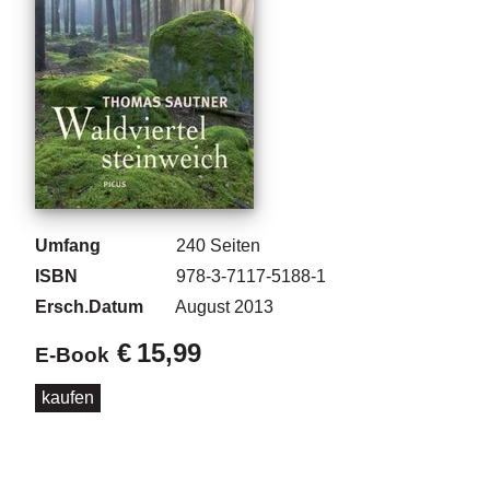
g
e
n
B
l
o
g
V
Umfang
240
Seiten
o
r
ISBN
978-3-7117-5188-1
s
Ersch.Datum
August 2013
c
h
€
15,99
E-Book
a
u
kaufen
H
a
n