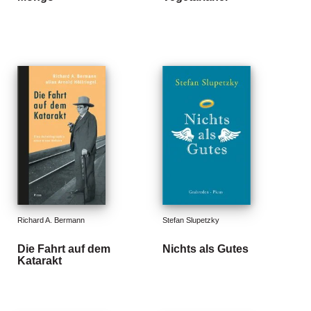
g
e
n
B
l
o
g
V
o
r
s
c
h
Richard A. Bermann
Stefan Slupetzky
a
u
Die Fahrt auf dem
Nichts als Gutes
Katarakt
H
a
n