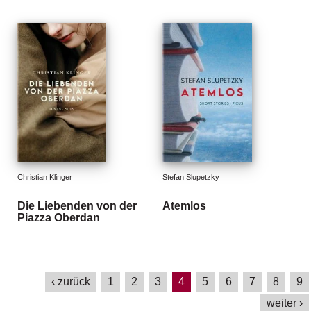
Christian Klinger
Stefan Slupetzky
Die Liebenden von der
Atemlos
Piazza Oberdan
‹ zurück
1
2
3
4
5
6
7
8
9
weiter ›