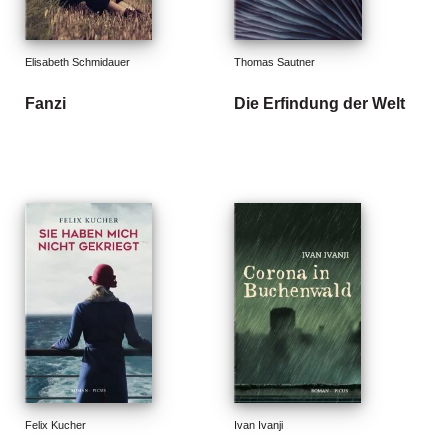
e
r
s
c
Elisabeth Schmidauer
Thomas Sautner
h
e
Fanzi
Die Erfindung der Welt
i
n
u
n
g
e
n
Felix Kucher
Ivan Ivanji