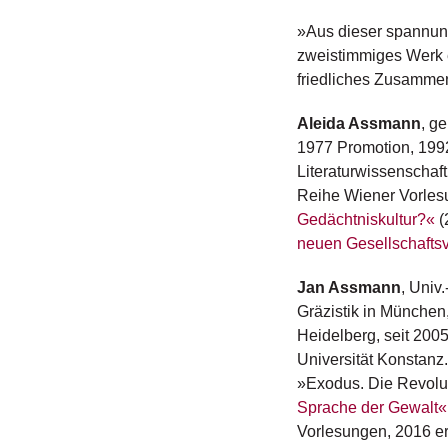
»A
us dieser spannun
zweistimmiges Werk e
friedliches Zusammen
Aleida Assmann
, g
1977 Promotion, 1992 
Literaturwissenschaft
Reihe Wiener Vorles
Gedächtniskultur?«
(
neuen Gesellschaftsv
Jan Assmann
, Univ
Gräzistik in München,
Heidelberg, seit 200
Universität Konstanz.
»Exodus. Die Revolut
Sprache der Gewalt«
Vorlesungen, 2016 e