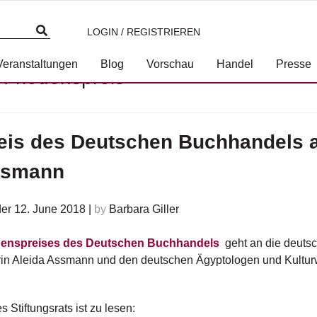
LOGIN / REGISTRIEREN
Veranstaltungen
Blog
Vorschau
Handel
Presse
:
Friedenspreis
eis des Deutschen Buchhandels a
ssmann
der 12. June 2018
|
by
Barbara Giller
denspreises des Deutschen Buchhandels
geht an die deutsch
rin Aleida Assmann und den deutschen Ägyptologen und Kultur
 Stiftungsrats ist zu lesen: