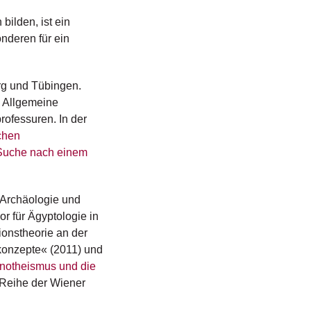
ilden, ist ein
nderen für ein
erg und Tübingen.
d Allgemeine
rofessuren. In der
chen
 Suche nach einem
n Archäologie und
r für Ägyptologie in
ionstheorie an der
tkonzepte« (2011) und
notheismus und die
 Reihe der Wiener