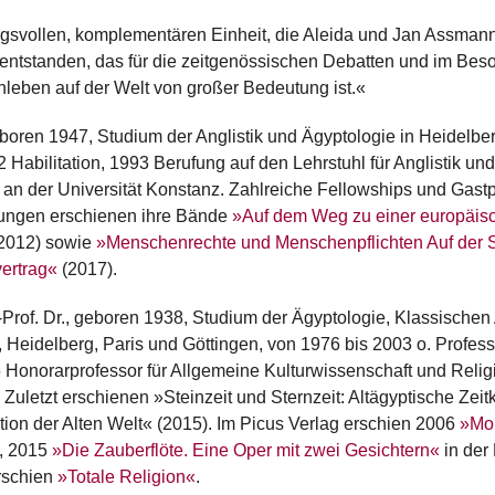
gsvollen, komplementären Einheit, die Aleida und Jan Assmann b
ntstanden, das für die zeitgenössischen Debatten und im Beso
leben auf der Welt von großer Bedeutung ist.«
eboren 1947, Studium der Anglistik und Ägyptologie in Heidelb
Habilitation, 1993 Berufung auf den Lehrstuhl für Anglistik un
 an der Universität Konstanz. Zahlreiche Fellowships und Gastp
ungen erschienen ihre Bände
»Auf dem Weg zu einer europäis
2012) sowie
»Menschenrechte und Menschenpflichten Auf der
ertrag«
(2017).
.-Prof. Dr., geboren 1938, Studium der Ägyptologie, Klassische
 Heidelberg, Paris und Göttingen, von 1976 bis 2003 o. Professo
5 Honorarprofessor für Allgemeine Kulturwissenschaft und Relig
 Zuletzt erschienen »Steinzeit und Sternzeit: Altägyptische Zei
ion der Alten Welt« (2015). Im Picus Verlag erschien 2006
»Mo
, 2015
»Die Zauberflöte. Eine Oper mit zwei Gesichtern«
in der
rschien
»Totale Religion«
.