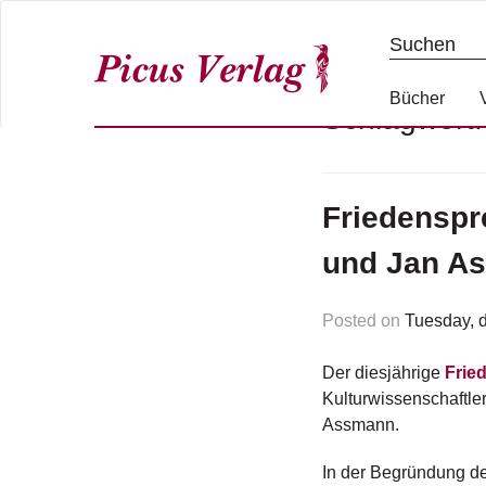
S
k
i
p
Bücher
Schlagwort
t
o
c
o
Friedenspr
n
t
und Jan A
e
n
Posted on
Tuesday, 
t
Der diesjährige
Frie
Kulturwissenschaftle
Assmann.
In der Begründung des