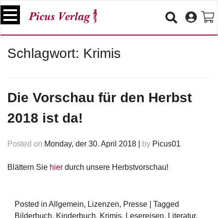
S
k
i
p
B
Schlagwort:
Krimis
t
ü
o
c
c
h
e
o
Die Vorschau für den Herbst
r
n
t
2018 ist da!
V
e
e
n
r
Posted on
Monday, der 30. April 2018
|
by
Picus01
t
a
n
s
Blättern Sie
hier
durch unsere Herbstvorschau!
t
a
lt
Posted in
Allgemein
,
Lizenzen
,
Presse
|
Tagged
u
n
Bilderbuch
,
Kinderbuch
,
Krimis
,
Lesereisen
,
Literatur
,