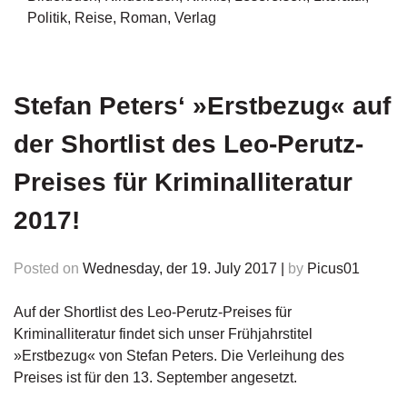
g
Politik
,
Reise
,
Roman
,
Verlag
e
n
B
Stefan Peters‘ »Erstbezug« auf
l
o
der Shortlist des Leo-Perutz-
g
Preises für Kriminalliteratur
V
o
2017!
r
s
c
Posted on
Wednesday, der 19. July 2017
|
by
Picus01
h
a
Auf der Shortlist des Leo-Perutz-Preises für
u
Kriminalliteratur findet sich unser Frühjahrstitel
»Erstbezug« von Stefan Peters. Die Verleihung des
H
a
Preises ist für den 13. September angesetzt.
n