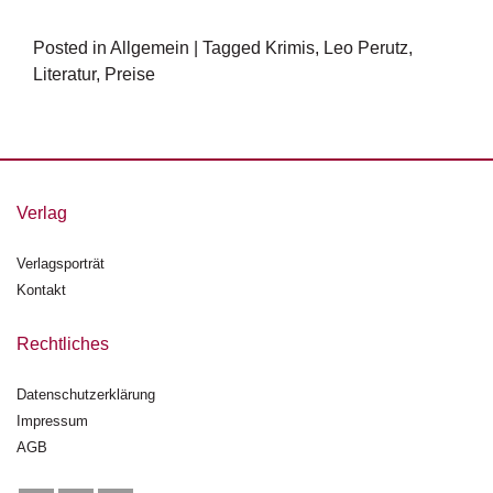
d
e
l
Posted in
Allgemein
|
Tagged
Krimis
,
Leo Perutz
,
Literatur
,
Preise
P
r
e
s
s
e
Verlag
R
Verlagsporträt
i
Kontakt
g
h
Rechtliches
ts
Datenschutzerklärung
Ü
b
Impressum
e
AGB
r
u