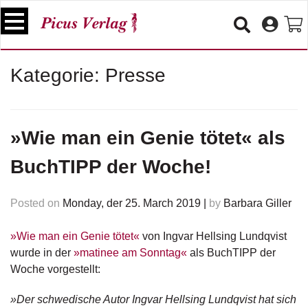
S
k
i
p
B
Kategorie:
Presse
t
ü
o
c
c
h
e
o
»Wie man ein Genie tötet« als
r
n
t
BuchTIPP der Woche!
V
e
e
n
r
Posted on
Monday, der 25. March 2019
|
by
Barbara Giller
t
a
n
s
»Wie man ein Genie tötet«
von Ingvar Hellsing Lundqvist
t
wurde in der
»matinee am Sonntag«
als BuchTIPP der
a
Woche vorgestellt:
lt
u
»Der schwedische Autor Ingvar Hellsing Lundqvist hat sich
n