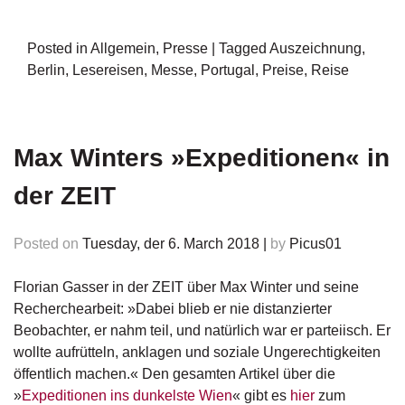
e
r
s
Posted in
Allgemein
,
Presse
|
Tagged
Auszeichnung
,
c
Berlin
,
Lesereisen
,
Messe
,
Portugal
,
Preise
,
Reise
h
e
i
n
u
Max Winters »Expeditionen« in
n
g
der ZEIT
e
n
Posted on
Tuesday, der 6. March 2018
|
by
Picus01
Florian Gasser in der ZEIT über Max Winter und seine
Recherchearbeit: »Dabei blieb er nie distanzierter
Beobachter, er nahm teil, und natürlich war er parteiisch. Er
wollte aufrütteln, anklagen und soziale Ungerechtigkeiten
öffentlich machen.« Den gesamten Artikel über die
»
Expeditionen ins dunkelste Wien
« gibt es
hier
zum