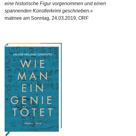
eine historische Figur vorgenommen und einen
g
e
spannenden Künstlerkrimi geschrieben.«
n
matinee am Sonntag, 24.03.2019, ORF
B
l
o
g
V
o
r
s
c
h
a
u
H
a
n