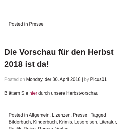
d
e
l
Posted in
Presse
P
r
e
s
s
Die Vorschau für den Herbst
e
2018 ist da!
R
i
Posted on
g
Monday, der 30. April 2018
|
by
Picus01
h
ts
Blättern Sie
hier
durch unsere Herbstvorschau!
Ü
b
Posted in
Allgemein
,
Lizenzen
,
Presse
|
Tagged
e
r
Bilderbuch
,
Kinderbuch
,
Krimis
,
Lesereisen
,
Literatur
,
u
Politik
,
Reise
,
Roman
,
Verlag