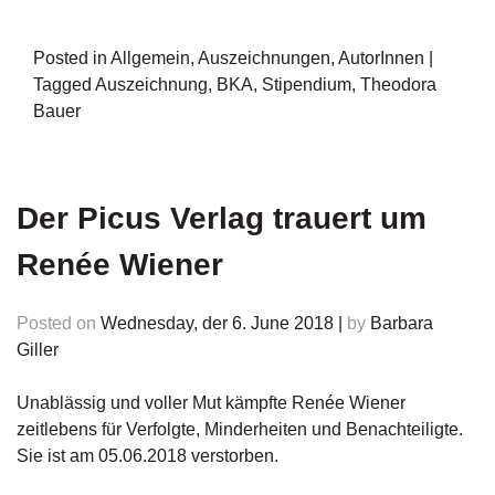
d
e
l
Posted in
Allgemein
,
Auszeichnungen
,
AutorInnen
|
Tagged
Auszeichnung
,
BKA
,
Stipendium
,
Theodora
P
Bauer
r
e
s
s
e
Der Picus Verlag trauert um
Renée Wiener
R
i
g
Posted on
Wednesday, der 6. June 2018
|
by
Barbara
h
ts
Giller
Ü
Unablässig und voller Mut kämpfte Renée Wiener
b
zeitlebens für Verfolgte, Minderheiten und Benachteiligte.
e
Sie ist am 05.06.2018 verstorben.
r
u