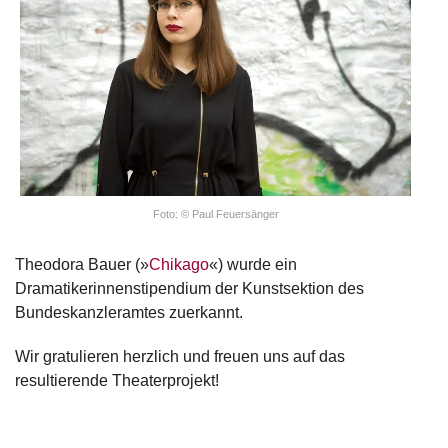
g
e
n
B
l
o
g
V
Foto: © Paul Feuersänger
o
r
Theodora Bauer (»
Chikago
«) wurde ein
s
c
Dramatikerinnenstipendium der Kunstsektion des
h
Bundeskanzleramtes zuerkannt.
a
u
Wir gratulieren herzlich und freuen uns auf das
resultierende Theaterprojekt!
H
a
n