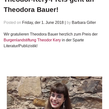
e
r
Theodora Bauer!
s
c
h
Posted on
Friday, der 1. June 2018
|
by
Barbara Giller
e
i
Wir gratulieren Theodora Bauer herzlich zum Preis der
n
u
Burgenlandstiftung Theodor Kery
in der Sparte
n
Literatur/Publizistik!
g
e
n