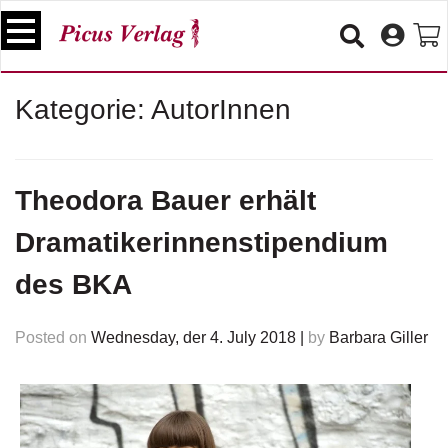
S
k
i
p
B
Kategorie:
AutorInnen
t
ü
o
c
c
h
e
o
Theodora Bauer erhält
r
n
t
Dramatikerinnenstipendium
V
e
e
n
des BKA
r
t
a
n
Posted on
Wednesday, der 4. July 2018
|
by
Barbara Giller
s
t
a
lt
u
n