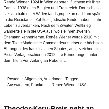
Renée Wiener, 1924 in Wien geboren, flüchtete mit ihrer
n
Familie 1938 nach Belgien und Frankreich. Dort schloss
s
sie sich bald einer Widerstandsgruppe an und kam später
U
in die Résistance. Zahllose jüdische Kinder haben ihr ihr
m
Leben zu verdanken. Nach dem Zweiten Weltkrieg
w
wanderte sie in die USA aus, wo sie ihren zweiten
el
Ehemann kennenlernte. Renée Wiener wurde 2010 mit
t
dem Titel »Madame le Commandeur«, einer der höchsten
Ehrungen des französischen Staates, ausgezeichnet. Im
N
Picus Verlag erschienen 2012 ihre Erinnerungen unter
e
w
dem Titel »Von Anfang an Rebellin«.
sl
e
tt
Posted in
Allgemein
,
AutorInnen
|
Tagged
e
r
Auswandern
,
Frankreich
,
Renée Wiener
,
USA
N
e
u
Theodor-Kery-Preis geht an