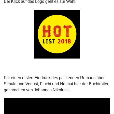
Bei Klick auf das Logo geht es zur Wahl:
g
e
n
B
l
o
g
V
o
r
s
c
h
Für einen ersten Eindruck des packenden Romans über
a
Schuld und Verlust, Flucht und Heimat hier der Buchtrailer,
u
gesprochen von Johannes Nikolussi:
H
a
n