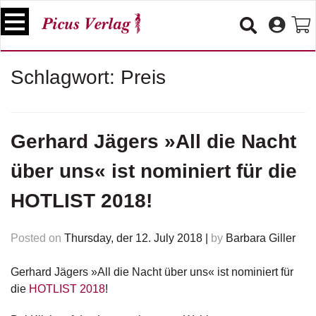
S
k
i
p
B
Schlagwort:
Preis
t
ü
o
c
c
h
e
o
Gerhard Jägers »All die Nacht
r
n
t
über uns« ist nominiert für die
V
e
e
n
HOTLIST 2018!
r
t
a
n
Posted on
Thursday, der 12. July 2018
|
by
Barbara Giller
s
t
a
Gerhard Jägers »All die Nacht über uns« ist nominiert für
lt
die
HOTLIST 2018
!
u
n