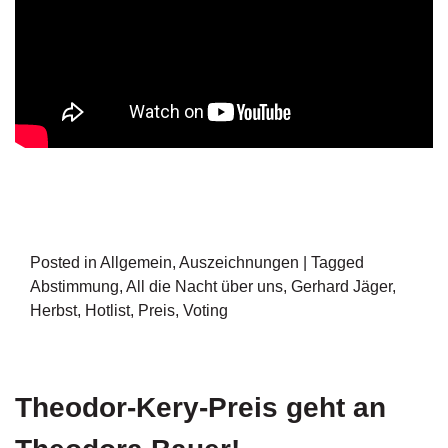
n
s
U
m
w
el
t
N
e
w
Posted in
Allgemein
,
Auszeichnungen
|
Tagged
sl
e
Abstimmung
,
All die Nacht über uns
,
Gerhard Jäger
,
tt
Herbst
,
Hotlist
,
Preis
,
Voting
e
r
N
Theodor-Kery-Preis geht an
e
u