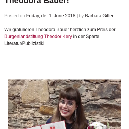
Theodora Bauer!
e
r
s
Posted on
Friday, der 1. June 2018
|
by
Barbara Giller
c
h
e
Wir gratulieren Theodora Bauer herzlich zum Preis der
i
Burgenlandstiftung Theodor Kery
in der Sparte
n
Literatur/Publizistik!
u
n
g
e
n