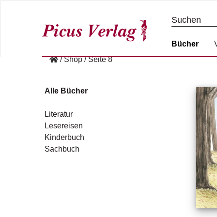
S
k
i
p
Bücher
t
/
Shop
/
Seite 8
o
c
o
Alle Bücher
n
t
Literatur
e
Lesereisen
n
Kinderbuch
t
Sachbuch