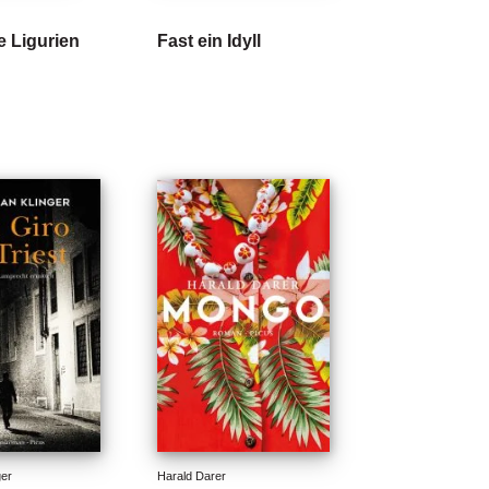
e Ligurien
Fast ein Idyll
ger
Harald Darer