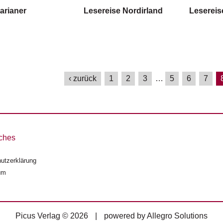
arianer
Lesereise Nordirland
Lesereis
‹ zurück
1
2
3
…
5
6
7
ches
utzerklärung
um
Picus Verlag © 2026
|
powered by
Allegro Solutions