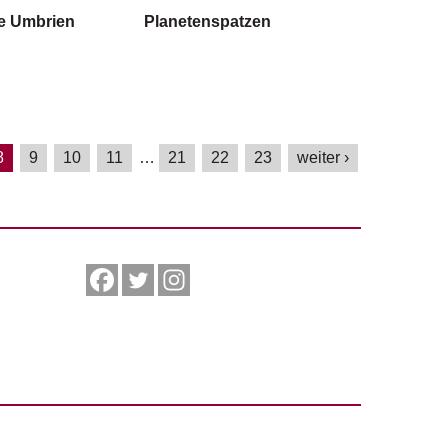
e Umbrien
Planetenspatzen
8
9
10
11
…
21
22
23
weiter ›