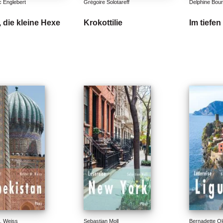
 Englebert
Grégoire Solotareff
Delphine Bou
 die kleine Hexe
Krokottilie
Im tiefen
. Weiss
Sebastian Moll
Bernadette O