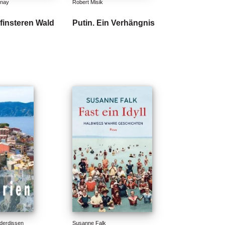
rnay
Robert Misik
 finsteren Wald
Putin. Ein Verhängnis
lderdissen
Susanne Falk