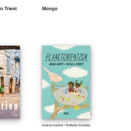
in Triest
Mongo
r
Andrea Karimé / Raffaela Schöbitz