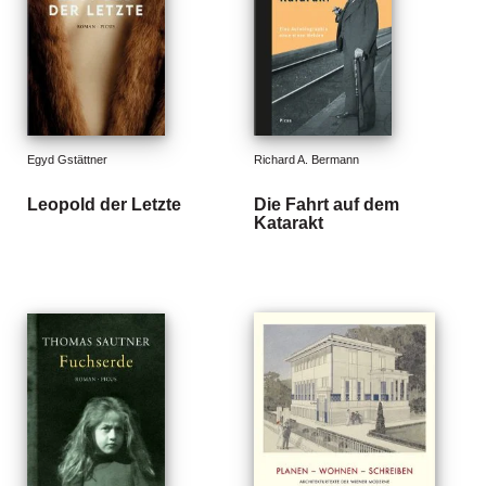
n
s
U
m
w
el
Egyd Gstättner
Richard A. Bermann
t
Leopold der Letzte
Die Fahrt auf dem
N
Katarakt
e
w
sl
e
tt
e
r
N
e
u