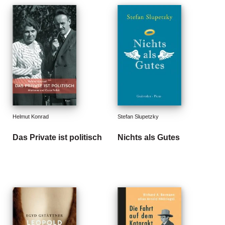
d
e
l
P
r
e
s
s
e
Helmut Konrad
Stefan Slupetzky
R
i
Das Private ist politisch
Nichts als Gutes
g
h
ts
Ü
b
e
r
u