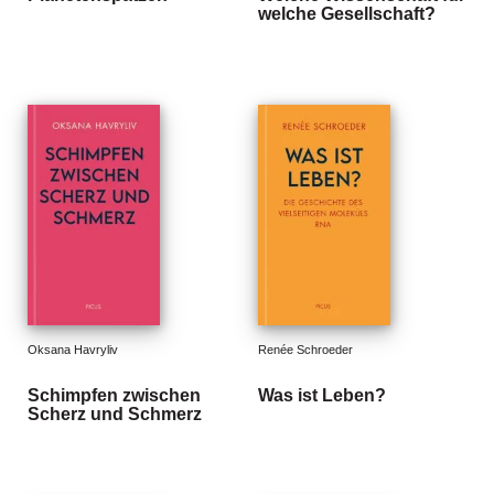
welche Gesellschaft?
g
e
n
B
l
o
g
V
o
r
s
c
h
Oksana Havryliv
Renée Schroeder
a
u
Schimpfen zwischen
Was ist Leben?
Scherz und Schmerz
H
a
n