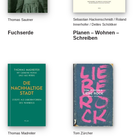
e
r
s
c
Sebastian Hackenschmidt / Roland 
Thomas Sautner
Innerhofer / Detlev Schöttker
h
e
Fuchserde
Planen – Wohnen –
Schreiben
i
n
u
n
g
e
n
Thomas Madreiter
Tom Zürcher