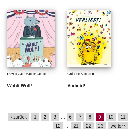
Davide Cali / Magali Clavelet
Grégoire Solotareff
Wählt Wolf!
Verliebt!
‹ zurück
1
2
3
…
6
7
8
9
10
11
12
…
21
22
23
weiter ›